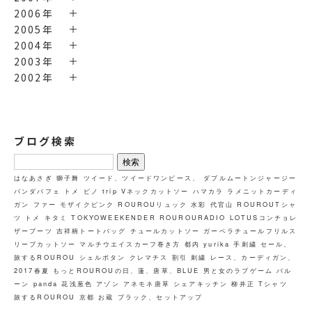
2006年
2005年
2004年
2003年
2002年
ブログ検索
検
索:
はなあさぎ
獅子舞
ツイード、ツイードワンピース、
ダブルムートンジャージー
パンダパフェ
トメ
ピノ
trip
Vネックカットソー
ハマカラ
ラメニットカーディ
ガン
ファー
モザイクピンク
ROUROUリュック
水彩
代官山
ROUROUTシャ
ツ トメ キタミ
TOKYOWEEKENDER
ROUROURADIO
LOTUSコンチョレ
ザーブーツ
吉祥柄トートバッグ
チュールカットソー
ガーベラチュールフリルス
リーブカットソー
マルチウエイスカーフ巻き方
都内
yurika
手刺繍
セール、
旅するROUROU
シェルボタン
クレマチス
割引
刺繍
レース、カーディガン、
2017春夏
もっとROUROUの日、蓮、唐草、BLUE
男と女のラブゲーム
バル
ーン
panda
花浅葱色
アゾン
アネモネ唐草
シェアキッチン
柳井正
Tシャツ
旅するROUROU 京都 お蔵
ブラック、セットアップ