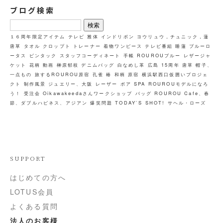
ブログ検索
検
索:
１６周年限定アイテム
テレビ
雅体
インドリボン
ヨウリュウ，チュニック，蓮
唐草
タオル
クロップト
トレーナー
着物ワンピース
テレビ番組
睡蓮
ブルーロ
ータス
ピンタック
スタッフコーディネート
手帳
ROUROUブルー
レザージャ
ケット
花柄
動画
榊原郁枝
デニムバッグ
白なめし革
広島
15周年
唐草
帽子、
一点もの
旅するROUROU原宿
孔雀
椿
和柄
原宿
横浜駅西口仮囲いプロジェ
クト
制作風景
ジュエリー、大阪
レーザー
ボア
SPA
ROUROUモデルになろ
う！
受注会
Oikawakeedaさんワークショップ
バッグ
ROUROU Cafe、春
節、ダブルハピネス、アジアン
爆笑問題
TODAY`S SHOT!
サヘル・ローズ
SUPPORT
はじめての方へ
LOTUS会員
よくある質問
法人のお客様