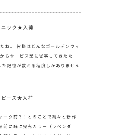
ュニック★入荷
たね。 皆様はどんなゴールデンウィ
頃からサービス業に従事してきたた
した記憶が数える程度しかありません
ンピース★入荷
ウィーク前？！とのことで続々と新作
げる前に既に完売カラー（ラベンダ