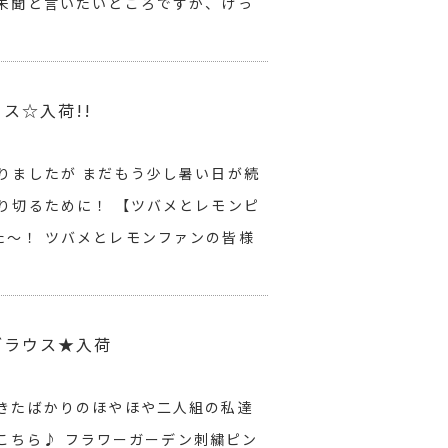
代未聞と言いたいところですが、けっ
ス☆入荷!!
りましたが まだもう少し暑い日が続
り切るために！ 【ツバメとレモンピ
た～！ ツバメとレモンファンの皆様
ブラウス★入荷
てきたばかりのほやほや二人組の私達
作はこちら♪ フラワーガーデン刺繍ピン