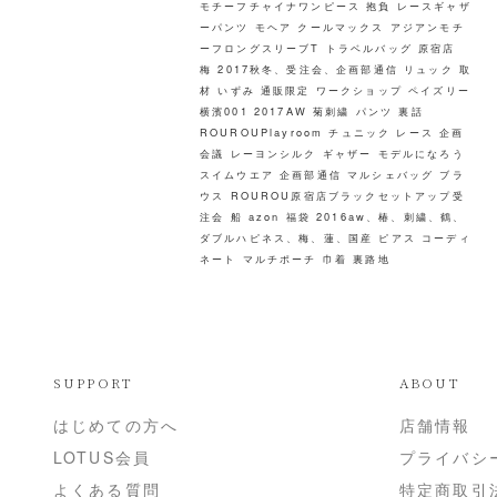
モチーフチャイナワンピース
抱負
レースギャザ
ーパンツ
モヘア
クールマックス
アジアンモチ
ーフロングスリーブT
トラベルバッグ
原宿店
梅
2017秋冬、受注会、企画部通信
リュック
取
材
いずみ
通販限定
ワークショップ
ペイズリー
横濱001
2017AW
菊刺繍
パンツ
裏話
ROUROUPlayroom
チュニック
レース
企画
会議
レーヨンシルク
ギャザー
モデルになろう
スイムウエア
企画部通信
マルシェバッグ
ブラ
ウス
ROUROU原宿店ブラックセットアップ受
注会
船
azon
福袋
2016aw、椿、刺繍、鶴、
ダブルハピネス、梅、蓮、国産
ピアス
コーディ
ネート
マルチポーチ
巾着
裏路地
SUPPORT
ABOUT
はじめての方へ
店舗情報
LOTUS会員
プライバシ
よくある質問
特定商取引