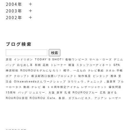
2004年
2003年
2002年
ブログ検索
検
索:
原宿
インドリボン
TODAY`S SHOT!
着物ワンピース
サヘル・ローズ
デニム
バッグ
白なめし革
和柄
花柄
トレーナー
睡蓮
スタッフコーディネート
SPA
榊原郁枝
ROUROUモデルになろう！
帽子、一点もの
テレビ番組
タオル
手帳
ボア
クロップト
横浜駅西口仮囲いプロジェクト
制作風景
ピンタック
雅体
受
注会
Oikawakeedaさんワークショップ
ヨウリュウ，チュニック，蓮唐草
ブル
ーロータス
動画
テレビ
椿
１６周年限定アイテム
レザージャケット
爆笑問題
15周年
バッグ
ジュエリー、大阪
唐草
孔雀
ROUROUブルー
広島
旅する
ROUROU原宿
ROUROU Cafe、春節、ダブルハピネス、アジアン
レーザー