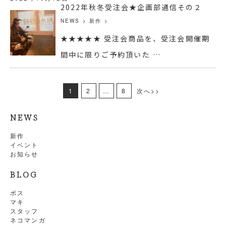
2022年秋冬受注会★企画部通信その２
NEWS
>
新作
>
★★★★★ 受注会商品を、受注会開催期
間中に限りご予約頂いた …
1
2
…
8
次へ>>
NEWS
新作
イベント
お知らせ
BLOG
ボス
マキ
スタッフ
ネコマンガ