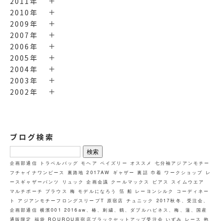
2011年
2010年
2009年
2007年
2006年
2005年
2004年
2003年
2002年
ブログ検索
検
索:
企画部通信
トラベルバッグ
モヘア
ペイズリー
オススメ
七分袖アジアンモチー
フチャイナワンピース
裏路地
2017AW
ギャザー
裏話
巾着
ワークショップ
レ
ースギャザーパンツ
リュック
企画会議
クールマックス
ピアス
スイムウエア
マルチポーチ
ブラウス
梅
モデルになろう
箔
船
レーヨンシルク
コーディネー
ト
アジアンモチーフロングスリーブT
原宿店
チュニック
2017秋冬、受注会、
企画部通信
横濱001
2016aw、椿、刺繍、鶴、ダブルハピネス、梅、蓮、国産
通販限定
福袋
ROUROU原宿店ブラックセットアップ受注会
いずみ
レース
抱