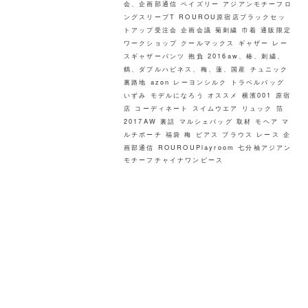
会、企画部通信
ペイズリー
アジアンモチーフロ
ングスリーブT
ROUROU原宿店ブラックセッ
トアップ受注会
企画会議
菊刺繍
巾着
通販限定
ワークショップ
クールマックス
ギャザー
レー
スギャザーパンツ
抱負
2016aw、椿、刺繍、
鶴、ダブルハピネス、梅、蓮、国産
チュニック
裏路地
azon
レーヨンシルク
トラベルバッグ
いずみ
モデルになろう
オススメ
横濱001
原宿
店
コーディネート
スイムウエア
リュック
箔
2017AW
裏話
マルシェバッグ
取材
モヘア
マ
ルチポーチ
福袋
梅
ピアス
ブラウス
レース
企
画部通信
ROUROUPlayroom
七分袖アジアン
モチーフチャイナワンピース