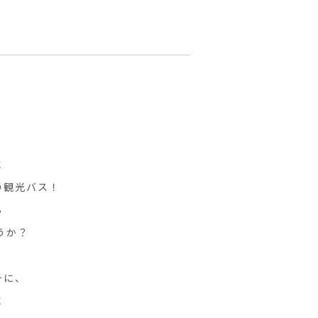
、
に
の観光バス！
ら
うか？
チに、
に