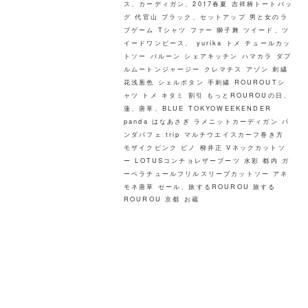
ス、カーディガン、2017春夏
吉祥柄トートバッ
グ
代官山
ブラック、セットアップ
男と女のラ
ブゲーム
Tシャツ
ファー
獅子舞
ツイード、ツ
イードワンピース、
yurika
トメ
チュールカッ
トソー
バルーン
シェアキッチン
ハマカラ
ダブ
ルムートンジャージー
クレマチス
アゾン
刺繍
花浅葱色
シェルボタン
手刺繍
ROUROUTシ
ャツ トメ キタミ
割引
もっとROUROUの日、
蓮、唐草、BLUE
TOKYOWEEKENDER
panda
はなあさぎ
ラメニットカーディガン
パ
ンダパフェ
trip
マルチウエイスカーフ巻き方
モザイクピンク
ピノ
柳井正
Vネックカットソ
ー
LOTUSコンチョレザーブーツ
水彩
都内
ガ
ーベラチュールフリルスリーブカットソー
アネ
モネ唐草
セール、旅するROUROU
旅する
ROUROU 京都 お蔵