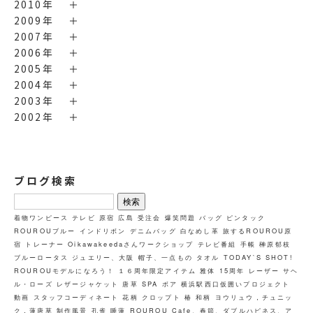
2010年
2009年
2007年
2006年
2005年
2004年
2003年
2002年
ブログ検索
検
索:
着物ワンピース
テレビ
原宿
広島
受注会
爆笑問題
バッグ
ピンタック
ROUROUブルー
インドリボン
デニムバッグ
白なめし革
旅するROUROU原
宿
トレーナー
Oikawakeedaさんワークショップ
テレビ番組
手帳
榊原郁枝
ブルーロータス
ジュエリー、大阪
帽子、一点もの
タオル
TODAY`S SHOT!
ROUROUモデルになろう！
１６周年限定アイテム
雅体
15周年
レーザー
サヘ
ル・ローズ
レザージャケット
唐草
SPA
ボア
横浜駅西口仮囲いプロジェクト
動画
スタッフコーディネート
花柄
クロップト
椿
和柄
ヨウリュウ，チュニッ
ク，蓮唐草
制作風景
孔雀
睡蓮
ROUROU Cafe、春節、ダブルハピネス、ア