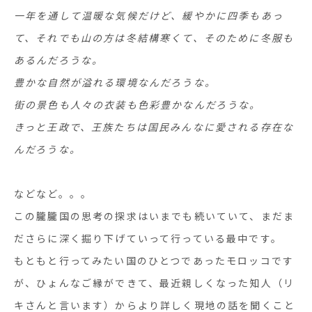
一年を通して温暖な気候だけど、緩やかに四季もあっ
て、それでも山の方は冬結構寒くて、そのために冬服も
あるんだろうな。
豊かな自然が溢れる環境なんだろうな。
街の景色も人々の衣装も色彩豊かなんだろうな。
きっと王政で、王族たちは国民みんなに愛される存在な
んだろうな。
などなど。。。
この朧朧国の思考の探求はいまでも続いていて、まだま
ださらに深く掘り下げていって行っている最中です。
もともと行ってみたい国のひとつであったモロッコです
が、ひょんなご縁ができて、最近親しくなった知人（リ
キさんと言います）からより詳しく現地の話を聞くこと