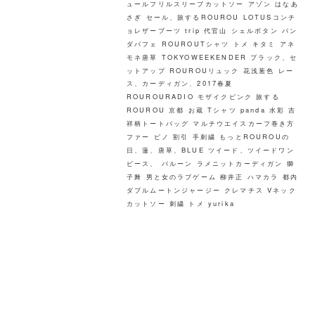
ュールフリルスリーブカットソー
アゾン
はなあ
さぎ
セール、旅するROUROU
LOTUSコンチ
ョレザーブーツ
trip
代官山
シェルボタン
パン
ダパフェ
ROUROUTシャツ トメ キタミ
アネ
モネ唐草
TOKYOWEEKENDER
ブラック、セ
ットアップ
ROUROUリュック
花浅葱色
レー
ス、カーディガン、2017春夏
ROUROURADIO
モザイクピンク
旅する
ROUROU 京都 お蔵
Tシャツ
panda
水彩
吉
祥柄トートバッグ
マルチウエイスカーフ巻き方
ファー
ピノ
割引
手刺繍
もっとROUROUの
日、蓮、唐草、BLUE
ツイード、ツイードワン
ピース、
バルーン
ラメニットカーディガン
獅
子舞
男と女のラブゲーム
柳井正
ハマカラ
都内
ダブルムートンジャージー
クレマチス
Vネック
カットソー
刺繍
トメ
yurika