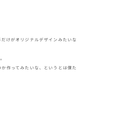
形だけがオリジナルデザインみたいな
す。
つか作ってみたいな、というとは僕た