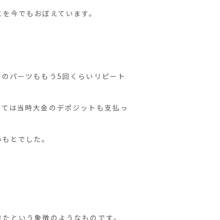
とを今でもおぼえています。
らのパーツももう5回くらいリピート
っては当時大金のデポジットも支払っ
いもとでした。
きたという象徴のようなものです。