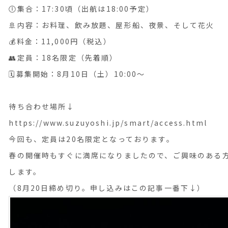
🕕集合：17:30頃（出航は18:00予定）
🚢内容：お料理、飲み放題、屋形船、夜景、そして花火
💰料金：11,000円（税込）
👥定員：18名限定（先着順）
🗓️募集開始：8月10日（土）10:00〜
待ち合わせ場所↓
https://www.suzuyoshi.jp/smart/access.html
今回も、定員は20名限定となっております。
春の開催時もすぐに満席になりましたので、ご興味のある
します。
（8月20日締め切り。申し込みはこの記事一番下↓）