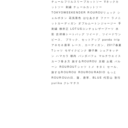
チュールフリルスリーブカットソー
Vネックカ
ットソー
刺繍
チュールカットソー
TOKYOWEEKENDER
ROUROUリュック
シ
ェルボタン
花浅葱色
はなあさぎ
ファー
ラメニ
ットカーディガン
ダブルムートンジャージー
手
刺繍
柳井正
LOTUSコンチョレザーブーツ
水
彩
吉祥柄トートバッグ
ツイード、ツイードワン
ピース、
ブラック、セットアップ
panda
trip
アネモネ唐草
レース、カーディガン、2017春夏
Tシャツ
モザイクピンク
獅子舞
シェアキッチ
ン
ハマカラ
都内
パンダパフェ
マルチウエイス
カーフ巻き方
旅するROUROU 京都 お蔵
バル
ーン
ROUROUTシャツ トメ キタミ
セール、
旅するROUROU
ROUROURADIO
もっと
ROUROUの日、蓮、唐草、BLUE
代官山
割引
yurika
クレマチス