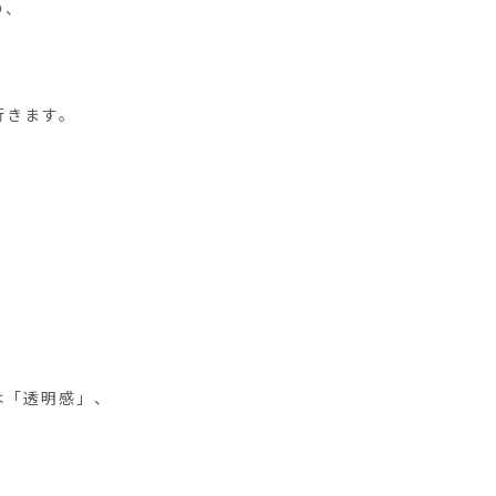
の、
行きます。
は「透明感」、