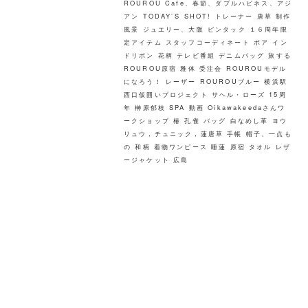
ROUROU Cafe、春節、ダブルハピネス、アジ
アン
TODAY`S SHOT!
トレーナー
唐草
制作
風景
ジュエリー、大阪
ピンタック
１６周年限
定アイテム
スタッフコーディネート
ボア
イン
ドリボン
花柄
テレビ番組
デニムバッグ
旅する
ROUROU原宿
雅体
受注会
ROUROUモデル
になろう！
レーザー
ROUROUブルー
横浜駅
西口仮囲いプロジェクト
サヘル・ローズ
15周
年
榊原郁枝
SPA
動画
Oikawakeedaさんワ
ークショップ
椿
孔雀
バッグ
白なめし革
ヨウ
リュウ，チュニック，蓮唐草
手帳
帽子、一点も
の
和柄
着物ワンピース
睡蓮
原宿
タオル
レザ
ージャケット
広島