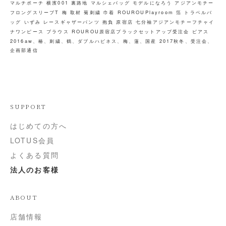
マルチポーチ
横濱001
裏路地
マルシェバッグ
モデルになろう
アジアンモチー
フロングスリーブT
梅
取材
菊刺繍
巾着
ROUROUPlayroom
箔
トラベルバ
ッグ
いずみ
レースギャザーパンツ
抱負
原宿店
七分袖アジアンモチーフチャイ
ナワンピース
ブラウス
ROUROU原宿店ブラックセットアップ受注会
ピアス
2016aw、椿、刺繍、鶴、ダブルハピネス、梅、蓮、国産
2017秋冬、受注会、
企画部通信
SUPPORT
はじめての方へ
LOTUS会員
よくある質問
法人のお客様
ABOUT
店舗情報