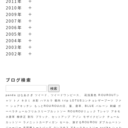
2011年
2010年
2009年
2007年
2006年
2005年
2004年
2003年
2002年
ブログ検索
検
索:
panda
はなあさぎ
ツイード、ツイードワンピース、
花浅葱色
ROUROUTシ
ャツ トメ キタミ
水彩
ハマカラ
都内
trip
LOTUSコンチョレザーブーツ
ファ
ー
シェアキッチン
もっとROUROUの日、蓮、唐草、BLUE
バルーン
刺繍
ガ
ーベラチュールフリルスリーブカットソー
ROUROUリュック
Tシャツ
アネモ
ネ唐草
柳井正
割引
ブラック、セットアップ
アゾン
モザイクピンク
チュール
カットソー
ラメニットカーディガン
セール、旅するROUROU
ダブルムートン
ジャージー
吉祥柄トートバッグ
クレマチス
Vネックカットソー
yurika
シェル