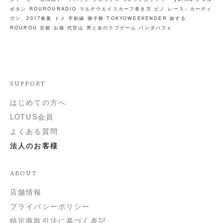
ボタン
ROUROURADIO
マルチウエイスカーフ巻き方
ピノ
レース、カーディ
ガン、2017春夏
トメ
手刺繍
獅子舞
TOKYOWEEKENDER
旅する
ROUROU 京都 お蔵
代官山
男と女のラブゲーム
パンダパフェ
SUPPORT
はじめての方へ
LOTUS会員
よくある質問
法人のお客様
ABOUT
店舗情報
プライバシーポリシー
特定商取引法に基づく表記