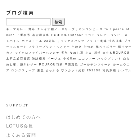
ブログ検索
検
索:
キーマカレー
野苺
チャイナ釦ノースリーブリネンワンピース
“a.t
peace of
mind
上重泰秀
名古屋催事
ROUROUOutdoor
口コミ
フレアーワンピース
モバイル
ボアストール
23周年
リラックスパンツ
フラワー刺繍
渋谷催事
プリ
ーツスカート
フラワープリントっとそー
生放送
缶づめ
梅ペイズリー
蝶イヤー
カフ
マイクロファイバーハンカチ
卯年
なめし革
ネコ
川越
旅するROUROU
水戸京成百貨店
雑誌横濱
ベージュ
小松里佳
エコファー
バックプリント
白な
めし革、姫川レザー
ROUROU花柄
早園真己
ゴールデンウイーク
ルームウエ
ア
ロングスリーブ
東急
まっぷる
ワンカット紀行
2023SS
相良刺繍
シンプル
SUPPORT
はじめての方へ
LOTUS会員
よくある質問