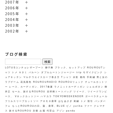
2007年
2006年
2005年
2004年
2003年
2002年
ブログ検索
検
索:
LOTUSコンチョレザーブーツ
獅子舞
ブラック、セットアップ
ROUROUTシ
ャツ トメ キタミ
バルーン
ダブルムートンジャージー
trip
モザイクピンク
シ
ェアキッチン
マルチウエイスカーフ巻き方
Tシャツ
水彩
都内
手刺繍
男と女の
ラブゲーム
花浅葱色
ROUROURADIO
ROUROUリュック
チュールカットソ
ー
レース、カーディガン、2017春夏
ラメニットカーディガン
シェルボタン
柳
井正
セール、旅するROUROU
吉祥柄トートバッグ
ツイード、ツイードワンピ
ース、
Vネックカットソー
ハマカラ
TOKYOWEEKENDER
ガーベラチュール
フリルスリーブカットソー
アネモネ唐草
はなあさぎ
刺繍
トメ
割引
パンダパ
フェ
もっとROUROUの日、蓮、唐草、BLUE
ピノ
yurika
ファー
クレマチ
ス
旅するROUROU 京都 お蔵
代官山
アゾン
panda