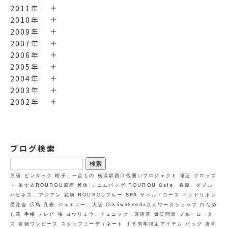
2011年
2010年
2009年
2007年
2006年
2005年
2004年
2003年
2002年
ブログ検索
検
索:
原宿
ピンタック
帽子、一点もの
横浜駅西口仮囲いプロジェクト
睡蓮
クロップ
ト
旅するROUROU原宿
雅体
デニムバッグ
ROUROU Cafe、春節、ダブル
ハピネス、アジアン
花柄
ROUROUブルー
SPA
サヘル・ローズ
インドリボン
受注会
広島
孔雀
ジュエリー、大阪
Oikawakeedaさんワークショップ
白なめ
し革
手帳
テレビ
椿
ヨウリュウ，チュニック，蓮唐草
爆笑問題
ブルーロータ
ス
着物ワンピース
スタッフコーディネート
１６周年限定アイテム
バッグ
唐草