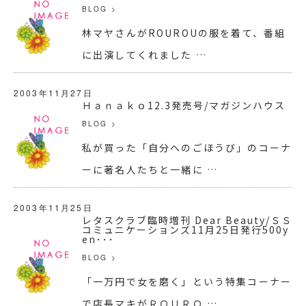
BLOG
>
林マヤさんがROUROUの服を着て、番組
に出演してくれました …
2003年11月27日
Ｈａｎａｋｏ12.3発売号/マガジンハウス
BLOG
>
私が買った「自分へのごほうび」のコーナ
ーに著名人たちと一緒に …
2003年11月25日
レタスクラブ臨時増刊 Dear Beauty/ＳＳ
コミュニケーションズ11月25日発行500y
en･･･
BLOG
>
「一万円で女を磨く」という特集コーナー
で店長マキがＲＯＵＲＯ …