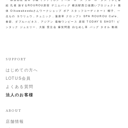
組
孔雀
旅するROUROU原宿
デニムバッグ
横浜駅西口仮囲いプロジェクト
雅
体
Oikawakeedaさんワークショップ
ボア
スタッフコーディネート
帽子、一
点もの
ヨウリュウ，チュニック，蓮唐草
クロップト
SPA
ROUROU Cafe、
春節、ダブルハピネス、アジアン
着物ワンピース
原宿
TODAY`S SHOT!
ピ
ンタック
ジュエリー、大阪
受注会
爆笑問題
白なめし革
バッグ
タオル
動画
SUPPORT
はじめての方へ
LOTUS会員
よくある質問
法人のお客様
ABOUT
店舗情報