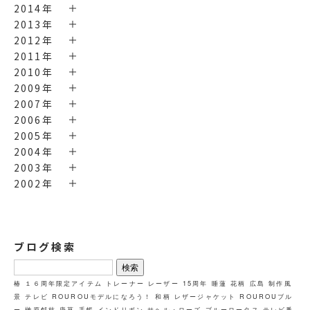
2014年
2013年
2012年
2011年
2010年
2009年
2007年
2006年
2005年
2004年
2003年
2002年
ブログ検索
検
索:
椿
１６周年限定アイテム
トレーナー
レーザー
15周年
睡蓮
花柄
広島
制作風
景
テレビ
ROUROUモデルになろう！
和柄
レザージャケット
ROUROUブル
ー
榊原郁枝
唐草
手帳
インドリボン
サヘル・ローズ
ブルーロータス
テレビ番