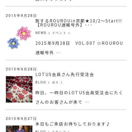
2015年9月28日
旅するROUROUin京都★10/2～Start!!
【ROUROU速報号外】･･･
NEWS
>
イベント
>
2015年9月28日 VOL.007 ☆ROUROU
速報号外 …
2015年9月28日
LOTUS会員さん先行受注会
BLOG
>
ボス
>
昨日、一昨日のLOTUS会員受注会にたく
さんのお客さんが来て …
2015年9月27日
本日もご来店お待ちしております♪
BLOG
>
スタッフ
>