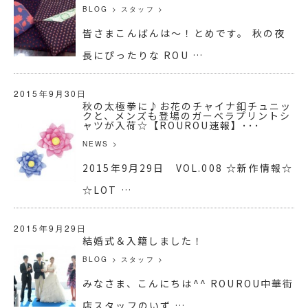
BLOG
>
スタッフ
>
皆さまこんばんは～！とめです。 秋の夜
長にぴったりな ROU …
2015年9月30日
秋の太極拳に♪お花のチャイナ釦チュニッ
クと、メンズも登場のガーベラプリントシ
ャツが入荷☆【ROUROU速報】･･･
NEWS
>
2015年9月29日 VOL.008 ☆新作情報☆
☆LOT …
2015年9月29日
結婚式＆入籍しました！
BLOG
>
スタッフ
>
みなさま、こんにちは^^ ROUROU中華街
店スタッフのいず …