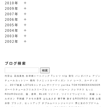
2010年
2009年
2007年
2006年
2005年
2004年
2003年
2002年
ブログ検索
検
索:
代官山
花浅葱色
吉祥柄トートバッグ
Tシャツ
trip
割引
パンダパフェ
アゾン
チュールカットソー
都内
ラメニットカーディガン
トメ
レース、カーディガ
ン、2017春夏
LOTUSコンチョレザーブーツ
yurika
TOKYOWEEKENDER
ガーベラチュールフリルスリーブカットソー
バルーン
クレマチス
もっと
ROUROUの日、蓮、唐草、BLUE
ツイード、ツイードワンピース、
刺繍
シェ
ルボタン
手刺繍
アネモネ唐草
はなあさぎ
獅子舞
旅するROUROU 京都 お蔵
水彩
ブラック、セットアップ
ダブルムートンジャージー
男と女のラブゲーム