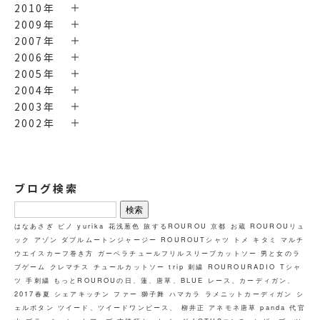
2010年
2009年
2007年
2006年
2005年
2004年
2003年
2002年
ブログ検索
検
索:
はなあさぎ
ピノ
yurika
花浅葱色
旅するROUROU 京都 お蔵
ROUROUリュ
ック
アゾン
ダブルムートンジャージー
ROUROUTシャツ トメ キタミ
マルチ
ウエイスカーフ巻き方
ガーベラチュールフリルスリーブカットソー
男と女のラ
ブゲーム
クレマチス
チュールカットソー
trip
刺繍
ROUROURADIO
Tシャ
ツ
手刺繍
もっとROUROUの日、蓮、唐草、BLUE
レース、カーディガン、
2017春夏
シェアキッチン
ファー
獅子舞
ハマカラ
ラメニットカーディガン
シ
ェルボタン
ツイード、ツイードワンピース、
柳井正
アネモネ唐草
panda
代官