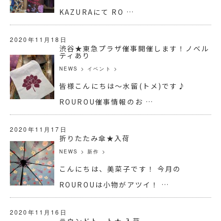
KAZURAにて RO …
2020年11月18日
渋谷★東急プラザ催事開催します！ノベル
ティあり
NEWS
>
イベント
>
皆様こんにちは～水留(トメ)です♪
ROUROU催事情報のお …
2020年11月17日
折りたたみ傘★入荷
NEWS
>
新作
>
こんにちは、美菜子です！ 今月の
ROUROUは小物がアツイ！ …
2020年11月16日
ラウンドトート★ 入荷