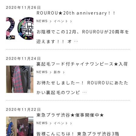
2020年11月26日
ROUROU★20th anniversary！！
NEWS
>
イベント
>
お陰様でこの12月、ROUROUが20周年を
迎えます！！ オ …
2020年11月24日
裏起毛フード付チャイナワンピース★入荷
NEWS
>
新作
>
お待たせしましたー！ ROUROUにあたた
かい裏起毛のワンピ …
2020年11月22日
東急プラザ渋谷★催事開催中★
NEWS
>
イベント
>
皆様こんにちは！ 東急プラザ渋谷3階