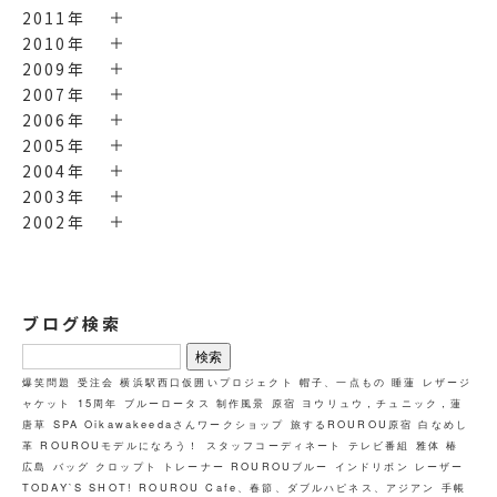
2011年
2010年
2009年
2007年
2006年
2005年
2004年
2003年
2002年
ブログ検索
検
索:
爆笑問題
受注会
横浜駅西口仮囲いプロジェクト
帽子、一点もの
睡蓮
レザージ
ャケット
15周年
ブルーロータス
制作風景
原宿
ヨウリュウ，チュニック，蓮
唐草
SPA
Oikawakeedaさんワークショップ
旅するROUROU原宿
白なめし
革
ROUROUモデルになろう！
スタッフコーディネート
テレビ番組
雅体
椿
広島
バッグ
クロップト
トレーナー
ROUROUブルー
インドリボン
レーザー
TODAY`S SHOT!
ROUROU Cafe、春節、ダブルハピネス、アジアン
手帳