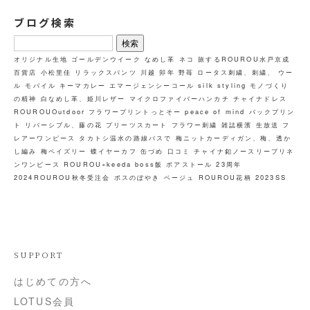
ブログ検索
検
索:
オリジナル生地
ゴールデンウイーク
なめし革
ネコ
旅するROUROU水戸京成
百貨店
小松里佳
リラックスパンツ
川越
卯年
野苺
ロータス刺繍、刺繍、 ウー
ル
モバイル
キーマカレー
エマージェンシーコール
silk styling
モノづくり
の精神
白なめし革、姫川レザー
マイクロファイバーハンカチ
チャイナドレス
ROUROUOutdoor
フラワープリントっとそー
peace of mind
バックプリン
ト
リバーシブル、藤の花
プリーツスカート
フラワー刺繍
雑誌横濱
生放送
フ
レアーワンピース
タカトシ温水の路線バスで
梅ニットカーディガン、梅、透か
し編み
梅ペイズリー
蝶イヤーカフ
缶づめ
口コミ
チャイナ釦ノースリーブリネ
ンワンピース
ROUROU×keeda
boss飯
ボアストール
23周年
2024ROUROU秋冬受注会
ボスのぼやき
ベージュ
ROUROU花柄
2023SS
SUPPORT
はじめての方へ
LOTUS会員