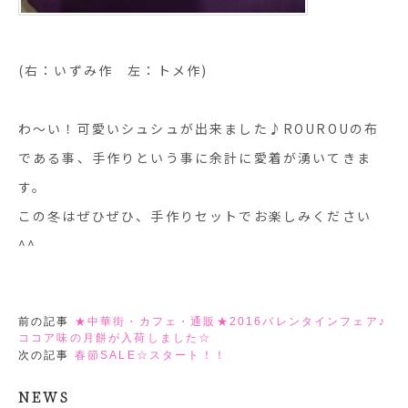
(右：いずみ作 左：トメ作)
わ～い！可愛いシュシュが出来ました♪ROUROUの布
である事、手作りという事に余計に愛着が湧いてきま
す。
この冬はぜひぜひ、手作りセットでお楽しみください
^^
前の記事
★中華街・カフェ・通販★2016バレンタインフェア♪
ココア味の月餅が入荷しました☆
次の記事
春節SALE☆スタート！！
NEWS