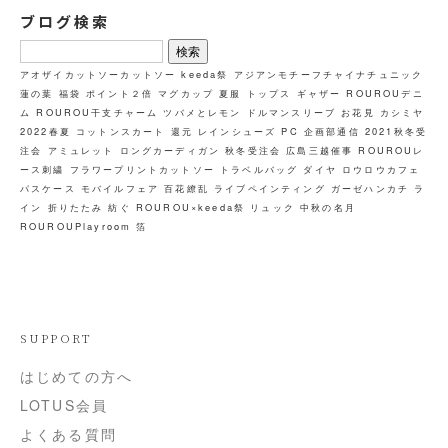
ブログ検索
検
索:
アオザイカットソーカットソー
keeda祭
アジアンモチーフチャイナチュニック
蓮の葉
福袋
ポイント２倍
マグカップ
夏服
トップス
ギャザー
ROUROUデニ
ム
ROUROU干支チャーム
ツバメとレモン
ドルマンスリーブ
お花見
カシミヤ
2022春夏
コットンスカート
還元
レインシューズ
PC
企画部通信
2021秋冬受
注会
アミュレット
ロングカーディガン
秋冬受注会
広島三越催事
ROUROUレ
ース刺繍
フラワープリントカットソー
トラベルバッグ
ダイヤ
ロウロウカフェ
パスケース
モバイルフェア
百花繚乱
ライブペインティング
ガーゼハンカチ
ラ
イン
折りたたみ
紡ぐ
ROUROU×keeda祭
リュック
中秋の名月
ROUROUPlayroom
箔
SUPPORT
はじめての方へ
LOTUS会員
よくある質問