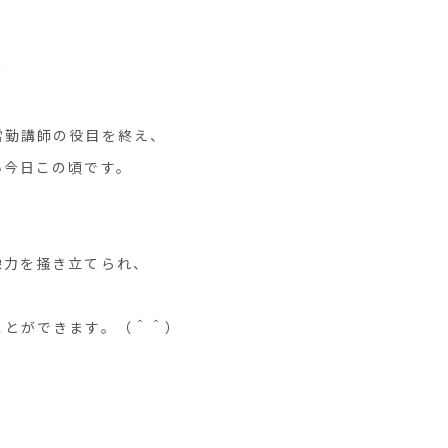
？
常勤講師の役目を終え、
い今日この頃です。
像力を掻き立てられ、
ことができます。（＾＾）