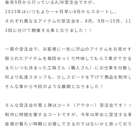
毎年9月から行っているA/W受注会ですが、
2023年はいつもより一ヶ月早い8月からスタートし、
それぞれ異なるアイテムの受注会を、8月、9月〜10月、1
3回に分けて開催する事となりました！！
一度の受注会で、お客様に一気に沢山のアイテムをお見せ
限られたアイテムを毎回ゆっくり吟味してもらう事ができ
またいつも決まった工場さん（職人さん）にお仕事を分散
何より私達スタッフも、少しスピードを下げて商品を制作
そんな事から今回のような展開となりました！
そんな受注会の第１弾はコート（アウター）受注会です！
制作に時間を要するコートですが、今年は早めに受注する
皆様が着たい時期にお渡しできるのではないかと思ってお