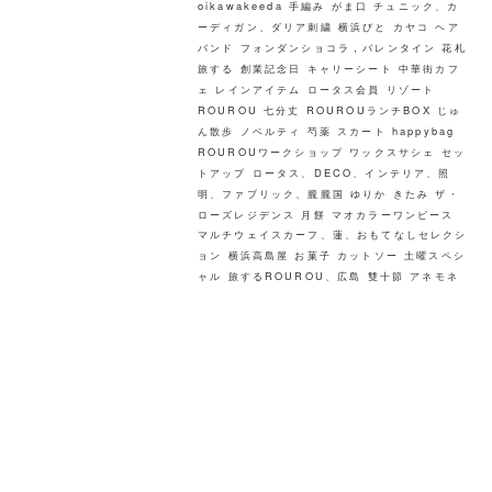
oikawakeeda
手編み
がま口
チュニック、カ
ーディガン、ダリア刺繍
横浜びと
カヤコ
ヘア
バンド
フォンダンショコラ，バレンタイン
花札
旅する
創業記念日
キャリーシート
中華街カフ
ェ
レインアイテム
ロータス会員
リゾート
ROUROU
七分丈
ROUROUランチBOX
じゅ
ん散歩
ノベルティ
芍薬
スカート
happybag
ROUROUワークショップ ワックスサシェ
セッ
トアップ
ロータス、DECO、インテリア、照
明、ファブリック、朧朧国
ゆりか
きたみ
ザ・
ローズレジデンス
月餅
マオカラーワンピース
マルチウェイスカーフ、蓮、おもてなしセレクシ
ョン
横浜高島屋
お菓子
カットソー
土曜スペシ
ャル
旅するROUROU、広島
雙十節
アネモネ