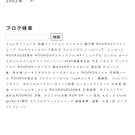
2002年
ブログ検索
検
索:
ラムレザーシューズ
刺繍ファッション
クレマチス
獅子舞
RUUROUワークシ
ョップ
マルチウエイスカーフ巻き方
マイビジネス
メッセージT メッセージ
ROUROU22周年
ROUROUサスティナブル
HPリニューアル
エシカル
ガーベ
ラチュールフリルスリーブカットソー
2022春夏受注会
干支
ハマカラ
ブックマ
ーカー
ROUROUイヤーカフ
横浜DeNAベイスターズ
恵比寿
エコバッグ、
象、招き猫
ロータスダマスク
ビーズネックレス
ROUROUジェル
宇和島パー
ル
ROUROU受注会
プライベートセール
つばめとレモン、朧朧国、フォレスト
フラワー、ボタニカルフラワー
ポイント利用
ピンタックワンピース
中目黒
馬
油
ステーションネックレス
ROUROU2022秋冬
広島催事、ギャラリー1/1、
旅するROUROU
月餅、オリジナル月餅
POP UP
トメ
花見
モロッコ
style
guide
21周年
カラフルプリントエコバッグ
湘南催事、催事、七里ヶ浜
ビーズ
ブレスレット