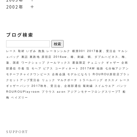
2002年
ブログ検索
検
索:
レース
取材
いずみ
抱負
レーヨンシルク
横濱001
2017春夏、受注会
マルシ
ェバッグ
裏話
裏路地
原宿店
2016aw、椿、刺繍、鶴、ダブルハピネス、梅、
蓮、国産
ワークショップ
クールマックス
通販限定
チュニック
ギャザー
企画
部通信
巾着
箔
モヘア
ピアス
コーディネート
2017AW
福袋
七分袖アジアン
モチーフチャイナワンピース
企画会議
モデルになろう
ROUROU原宿店ブラッ
クセットアップ受注会
リュック
マルチポーチ
トラベルバッグ
オススメ
レース
ギャザーパンツ
2017秋冬、受注会、企画部通信
菊刺繍
スイムウエア
パンツ
ROUROUPlayroom
ブラウス
azon
アジアンモチーフロングスリーブT
船
梅
ペイズリー
SUPPORT