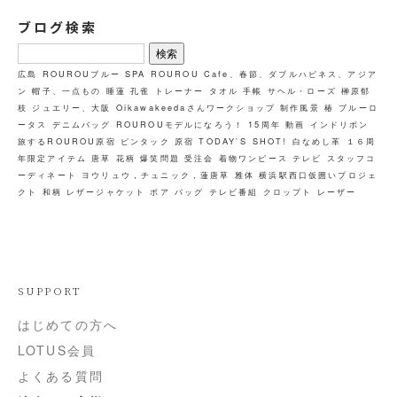
ブログ検索
検
索:
広島
ROUROUブルー
SPA
ROUROU Cafe、春節、ダブルハピネス、アジア
ン
帽子、一点もの
睡蓮
孔雀
トレーナー
タオル
手帳
サヘル・ローズ
榊原郁
枝
ジュエリー、大阪
Oikawakeedaさんワークショップ
制作風景
椿
ブルーロ
ータス
デニムバッグ
ROUROUモデルになろう！
15周年
動画
インドリボン
旅するROUROU原宿
ピンタック
原宿
TODAY`S SHOT!
白なめし革
１６周
年限定アイテム
唐草
花柄
爆笑問題
受注会
着物ワンピース
テレビ
スタッフコ
ーディネート
ヨウリュウ，チュニック，蓮唐草
雅体
横浜駅西口仮囲いプロジェ
クト
和柄
レザージャケット
ボア
バッグ
テレビ番組
クロップト
レーザー
SUPPORT
はじめての方へ
LOTUS会員
よくある質問