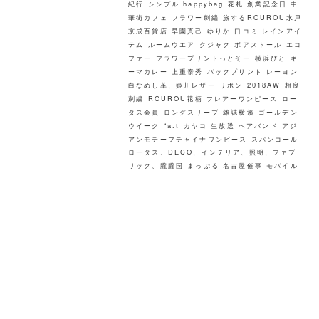
紀行
シンプル
happybag
花札
創業記念日
中
華街カフェ
フラワー刺繍
旅するROUROU水戸
京成百貨店
早園真己
ゆりか
口コミ
レインアイ
テム
ルームウエア
クジャク
ボアストール
エコ
ファー
フラワープリントっとそー
横浜びと
キ
ーマカレー
上重泰秀
バックプリント
レーヨン
白なめし革、姫川レザー
リボン
2018AW
相良
刺繍
ROUROU花柄
フレアーワンピース
ロー
タス会員
ロングスリーブ
雑誌横濱
ゴールデン
ウイーク
“a.t
カヤコ
生放送
ヘアバンド
アジ
アンモチーフチャイナワンピース
スパンコール
ロータス、DECO、インテリア、照明、ファブ
リック、朧朧国
まっぷる
名古屋催事
モバイル