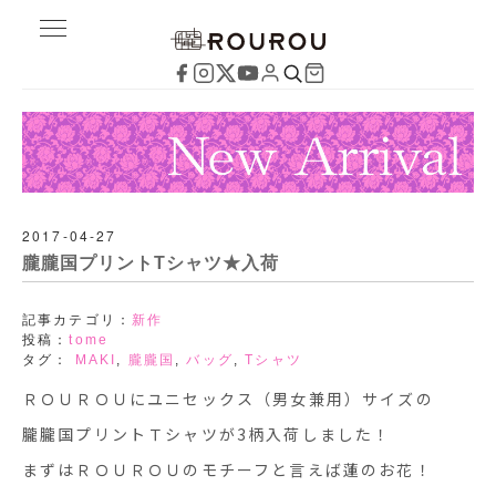
2017-04-27
朧朧国プリントTシャツ★入荷
記事カテゴリ：
新作
投稿：
tome
タグ：
MAKI
,
朧朧国
,
バッグ
,
Tシャツ
ＲＯＵＲＯＵにユニセックス（男女兼用）サイズの
朧朧国プリントＴシャツが3柄入荷しました！
まずはＲＯＵＲＯＵのモチーフと言えば蓮のお花！