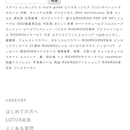
索:
ステーションネックレス
style guide
ビーズネックレス
ラムレザーシューズ
モロッコ
月餅、オリジナル月餅
マイビジネス
20th anniversary
花見
エシ
カル
恵比寿
広島催事、ギャラリー1/1、旅するROUROU
POP UP
HPリニュ
ーアル
2022春夏受注会
中目黒
ポイント利用
ガーベラチュールフリルスリーブ
カットソー
ビーズブレスレット
ハマカラ
ROUROU22周年
プライベートセー
ル
ROUROUイヤーカフ
干支
カラフルプリントエコバッグ
つばめとレモン、
朧朧国、フォレストフラワー、ボタニカルフラワー
ROUROU2022秋冬
ピンタ
ックワンピース
21周年
ROUROUジェル
ロータスダマスク
メッセージT メ
ッセージ
横浜DeNAベイスターズ
湘南催事、催事、七里ヶ浜
チュールチュール
スカート
エコバッグ、象、招き猫
トメ
ROUROUサスティナブル
rosehotel
刺繍ファッション
宇和島パール
馬油
RUUROUワークショップ
ROUROU受
注会
ブックマーカー
SUPPORT
はじめての方へ
LOTUS会員
よくある質問