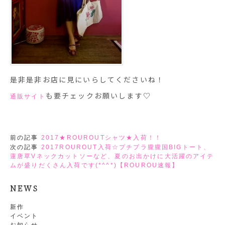
是非是非お店に見にいらしてくださいね！
も要チェックお願いします♡
通販サイト
前の記事
2017★ROUROUTシャツ★入荷！！
次の記事
2017ROUROUT入荷☆プチプラ朧朧国BIGトート、
蓮唐草Vネックカットソーなど、夏のお出かけに大活躍のアイテ
ムが盛りだくさん入荷です(*^^*)【ROUROU速報】
NEWS
新作
イベント
お知らせ