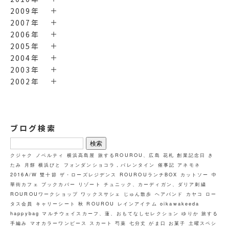
2009年
2007年
2006年
2005年
2004年
2003年
2002年
ブログ検索
検
索:
クジャク
ノベルティ
横浜高島屋
旅するROUROU、広島
花札
創業記念日
き
たみ
月餅
横浜びと
フォンダンショコラ，バレンタイン
催事記
アネモネ
2016A/W
雙十節
ザ・ローズレジデンス
ROUROUランチBOX
カットソー
中
華街カフェ
ブックカバー
リゾート
チュニック、カーディガン、ダリア刺繍
ROUROUワークショップ ワックスサシェ
じゅん散歩
ヘアバンド
カヤコ
ロー
タス会員
キャリーシート
秋
ROUROU
レインアイテム
oikawakeeda
happybag
マルチウェイスカーフ、蓮、おもてなしセレクション
ゆりか
旅する
手編み
マオカラーワンピース
スカート
芍薬
七分丈
がま口
お菓子
土曜スペシ