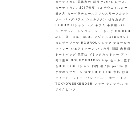
カーディガン
花浅葱色
割引
yurika
レース、
カーディガン、2017春夏
マルチウエイスカーフ
巻き方
ガーベラチュールフリルスリーブカット
ソー
パンダパフェ
シェルボタン
はなあさぎ
ROUROUTシャツ トメ キタミ
手刺繍
バルー
ン
ダブルムートンジャージー
もっとROUROU
の日、蓮、唐草、BLUE
アゾン
LOTUSコンチ
ョレザーブーツ
ROUROUリュック
チュールカ
ットソー
シェアキッチン
ハマカラ
刺繍
吉祥柄
トートバッグ
代官山
Vネックカットソー
アネ
モネ唐草
ROUROURADIO
trip
セール、旅す
るROUROU
Tシャツ
都内
獅子舞
panda
男
と女のラブゲーム
旅するROUROU 京都 お蔵
ツイード、ツイードワンピース、
柳井正
トメ
TOKYOWEEKENDER
ファー
クレマチス
モ
ザイクピンク