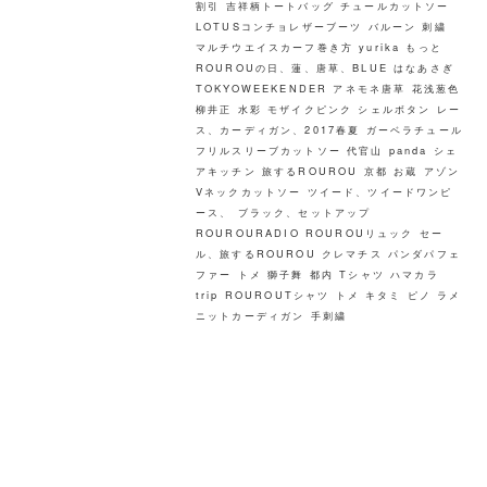
割引
吉祥柄トートバッグ
チュールカットソー
LOTUSコンチョレザーブーツ
バルーン
刺繍
マルチウエイスカーフ巻き方
yurika
もっと
ROUROUの日、蓮、唐草、BLUE
はなあさぎ
TOKYOWEEKENDER
アネモネ唐草
花浅葱色
柳井正
水彩
モザイクピンク
シェルボタン
レー
ス、カーディガン、2017春夏
ガーベラチュール
フリルスリーブカットソー
代官山
panda
シェ
アキッチン
旅するROUROU 京都 お蔵
アゾン
Vネックカットソー
ツイード、ツイードワンピ
ース、
ブラック、セットアップ
ROUROURADIO
ROUROUリュック
セー
ル、旅するROUROU
クレマチス
パンダパフェ
ファー
トメ
獅子舞
都内
Tシャツ
ハマカラ
trip
ROUROUTシャツ トメ キタミ
ピノ
ラメ
ニットカーディガン
手刺繍