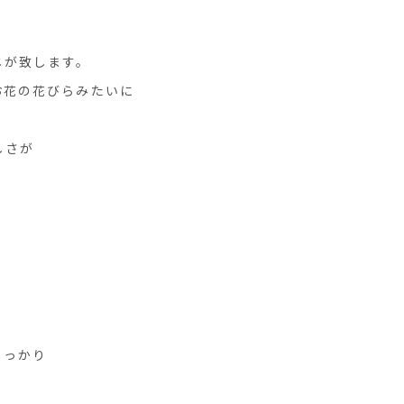
じが致します。
お花の花びらみたいに
。
しさが
しっかり