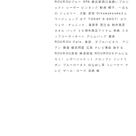
ROUROUブルー
SPA
横浜駅西口仮囲いプロジ
ェクト
レーザー
ピンタック
動画
帽子、一点も
の
ジュエリー、大阪
原宿
Oikawakeedaさん
ワークショップ
ボア
TODAY`S SHOT!
ヨウ
リュウ，チュニック，蓮唐草
受注会
制作風景
タオル
バッグ
１６周年限定アイテム
和柄
スタ
ッフコーディネート
デニムバッグ
雅体
ROUROU Cafe、春節、ダブルハピネス、アジ
アン
睡蓮
爆笑問題
広島
テレビ番組
旅する
ROUROU原宿
榊原郁枝
ROUROUモデルにな
ろう！
レザージャケット
クロップト
インドリ
ボン
ブルーロータス
白なめし革
トレーナー
テ
レビ
サヘル・ローズ
花柄
椿