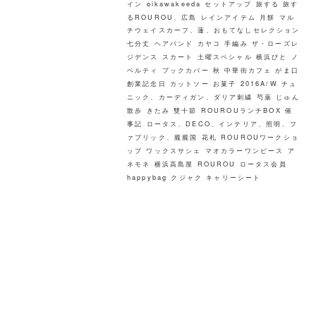
イン
oikawakeeda
セットアップ
旅する
旅す
るROUROU、広島
レインアイテム
月餅
マル
チウェイスカーフ、蓮、おもてなしセレクション
七分丈
ヘアバンド
カヤコ
手編み
ザ・ローズレ
ジデンス
スカート
土曜スペシャル
横浜びと
ノ
ベルティ
ブックカバー
秋
中華街カフェ
がま口
創業記念日
カットソー
お菓子
2016A/W
チュ
ニック、カーディガン、ダリア刺繍
芍薬
じゅん
散歩
きたみ
雙十節
ROUROUランチBOX
催
事記
ロータス、DECO、インテリア、照明、フ
ァブリック、朧朧国
花札
ROUROUワークショ
ップ ワックスサシェ
マオカラーワンピース
ア
ネモネ
横浜高島屋
ROUROU
ロータス会員
happybag
クジャク
キャリーシート