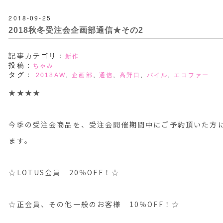
2018-09-25
2018秋冬受注会企画部通信★その2
記事カテゴリ：
新作
投稿：
ちゃみ
タグ：
,
,
,
,
,
2018AW
企画部
通信
高野口
パイル
エコファー
★★★★
今季の受注会商品を、受注会開催期間中にご予約頂いた方
ます。
☆LOTUS会員 20％OFF！☆
☆正会員、その他一般のお客様 10％OFF！☆