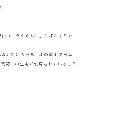
で、
野口（こうやぐち）」と呼ぶそうで
ルなど毛足のある生地の産地で日本
も高野口の生地が使用されているそう