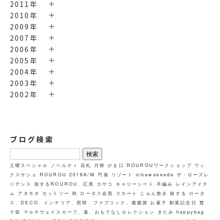
2011年
2010年
2009年
2007年
2006年
2005年
2004年
2003年
2002年
ブログ検索
検
索:
土曜スペシャル
ノベルティ
花札
月餅
がま口
ROUROUワークショップ ワッ
クスサシェ
ROUROU
2016A/W
芍薬
リゾート
oikawakeeda
ザ・ローズレ
ジデンス
旅するROUROU、広島
カヤコ
キャリーシート
手編み
レインアイテ
ム
アネモネ
カットソー
秋
ロータス会員
スカート
じゅん散歩
旅する
ロータ
ス、DECO、インテリア、照明、ファブリック、朧朧国
お菓子
創業記念日
雙
十節
マルチウェイスカーフ、蓮、おもてなしセレクション
きたみ
happybag