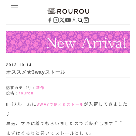
2013-10-14
オススメ★3wayストール
記事カテゴリ：
新作
投稿：
rourou
ﾛｰﾀｽルームに
が入荷してきました
3WAYで使えるストール
♪
早速、マキに着てもらいましたのでご紹介します＾＾
まずはぐるりと巻いてストールとして。