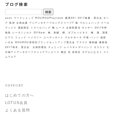
ブログ検索
検
索:
azon
ワークショップ
ROUROUPlayroom
横濱001
2017春夏、受注会
モヘ
ア
取材
企画会議
アジアンモチーフロングスリーブT
船
マルシェバッグ
クール
マックス
通販限定
トラベルバッグ
梅
レース
企画部通信
ギャザー
2017AW
抱負
レーヨンシルク
2016aw、椿、刺繍、鶴、ダブルハピネス、梅、蓮、国産
ピアス
リュック
ペイズリー
コーディネート
マルチポーチ
巾着
パンツ
福袋
いずみ
ROUROU原宿店ブラックセットアップ受注会
ブラウス
菊刺繍
裏路地
2017秋冬、受注会、企画部通信
チュニック
レースギャザーパンツ
オススメ
七
分袖アジアンモチーフチャイナワンピース
裏話
箔
原宿店
モデルになろう
スイ
ムウエア
SUPPORT
はじめての方へ
LOTUS会員
よくある質問