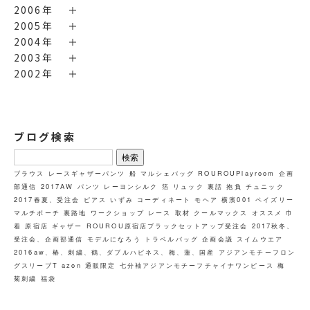
2006年
2005年
2004年
2003年
2002年
ブログ検索
検
索:
ブラウス
レースギャザーパンツ
船
マルシェバッグ
ROUROUPlayroom
企画
部通信
2017AW
パンツ
レーヨンシルク
箔
リュック
裏話
抱負
チュニック
2017春夏、受注会
ピアス
いずみ
コーディネート
モヘア
横濱001
ペイズリー
マルチポーチ
裏路地
ワークショップ
レース
取材
クールマックス
オススメ
巾
着
原宿店
ギャザー
ROUROU原宿店ブラックセットアップ受注会
2017秋冬、
受注会、企画部通信
モデルになろう
トラベルバッグ
企画会議
スイムウエア
2016aw、椿、刺繍、鶴、ダブルハピネス、梅、蓮、国産
アジアンモチーフロン
グスリーブT
azon
通販限定
七分袖アジアンモチーフチャイナワンピース
梅
菊刺繍
福袋