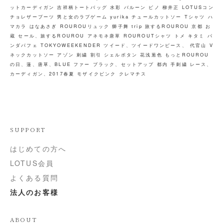
ットカーディガン
吉祥柄トートバッグ
水彩
バルーン
ピノ
柳井正
LOTUSコン
チョレザーブーツ
男と女のラブゲーム
yurika
チュールカットソー
Tシャツ
ハ
マカラ
はなあさぎ
ROUROUリュック
獅子舞
trip
旅するROUROU 京都 お
蔵
セール、旅するROUROU
アネモネ唐草
ROUROUTシャツ トメ キタミ
パ
ンダパフェ
TOKYOWEEKENDER
ツイード、ツイードワンピース、
代官山
V
ネックカットソー
アゾン
刺繍
割引
シェルボタン
花浅葱色
もっとROUROU
の日、蓮、唐草、BLUE
ファー
ブラック、セットアップ
都内
手刺繍
レース、
カーディガン、2017春夏
モザイクピンク
クレマチス
SUPPORT
はじめての方へ
LOTUS会員
よくある質問
法人のお客様
ABOUT