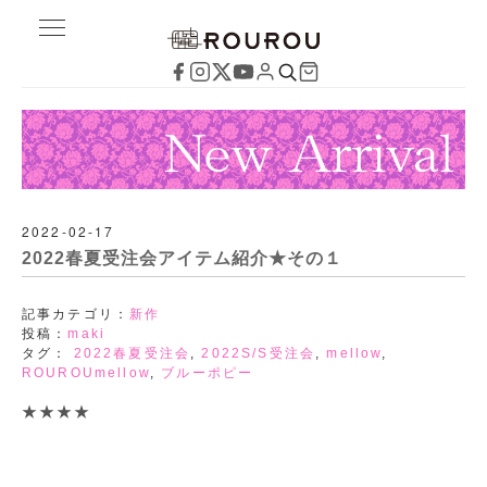
2022-02-17
2022春夏受注会アイテム紹介★その１
記事カテゴリ：
新作
投稿：
maki
タグ：
2022春夏受注会
,
2022S/S受注会
,
mellow
,
ROUROUmellow
,
ブルーポピー
★★★★