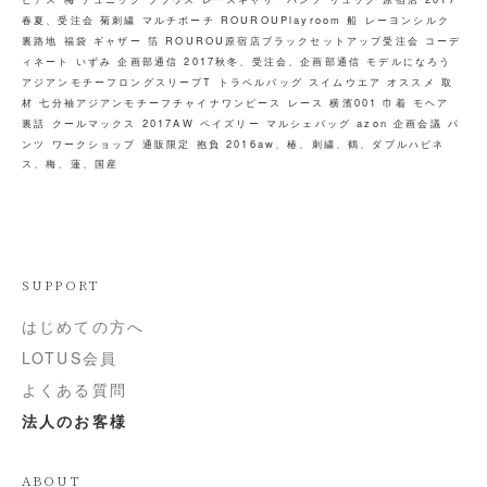
春夏、受注会
菊刺繍
マルチポーチ
ROUROUPlayroom
船
レーヨンシルク
裏路地
福袋
ギャザー
箔
ROUROU原宿店ブラックセットアップ受注会
コーデ
ィネート
いずみ
企画部通信
2017秋冬、受注会、企画部通信
モデルになろう
アジアンモチーフロングスリーブT
トラベルバッグ
スイムウエア
オススメ
取
材
七分袖アジアンモチーフチャイナワンピース
レース
横濱001
巾着
モヘア
裏話
クールマックス
2017AW
ペイズリー
マルシェバッグ
azon
企画会議
パ
ンツ
ワークショップ
通販限定
抱負
2016aw、椿、刺繍、鶴、ダブルハピネ
ス、梅、蓮、国産
SUPPORT
はじめての方へ
LOTUS会員
よくある質問
法人のお客様
ABOUT