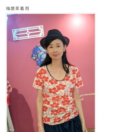
梅唐草着用