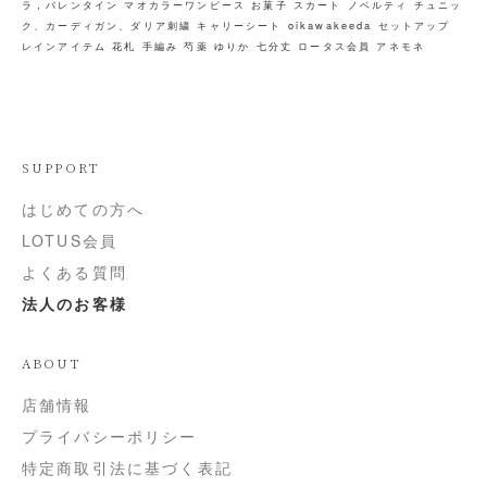
ラ，バレンタイン
マオカラーワンピース
お菓子
スカート
ノベルティ
チュニッ
ク、カーディガン、ダリア刺繍
キャリーシート
oikawakeeda
セットアップ
レインアイテム
花札
手編み
芍薬
ゆりか
七分丈
ロータス会員
アネモネ
SUPPORT
はじめての方へ
LOTUS会員
よくある質問
法人のお客様
ABOUT
店舗情報
プライバシーポリシー
特定商取引法に基づく表記