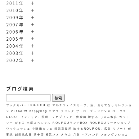
2011年
2010年
2009年
2007年
2006年
2005年
2004年
2003年
2002年
ブログ検索
検
索:
ブックカバー
ROUROU
秋
マルチウェイスカーフ、蓮、おもてなしセレクショ
ン
2016A/W
happybag
カヤコ
クジャク
ザ・ローズレジデンス
ロータス、
DECO、インテリア、照明、ファブリック、朧朧国
旅する
じゅん散歩
カット
ソー
がま口
土曜スペシャル
ROUROUランチBOX
ROUROUワークショップ
ワックスサシェ
中華街カフェ
横浜高島屋
旅するROUROU、広島
リゾート
催
事記
創業記念日
雙十節
横浜びと
きたみ
月餅
ヘアバンド
フォンダンショコ