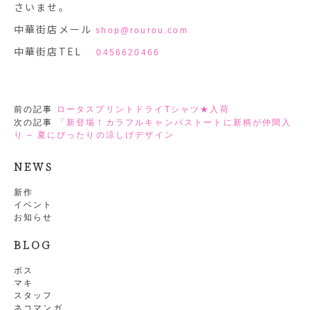
さいませ。
中華街店メール
shop@rourou.com
中華街店TEL
0456620466
前の記事
ロータスプリントドライTシャツ★入荷
次の記事
「新登場！カラフルキャンバストートに新柄が仲間入
り – 夏にぴったりの涼しげデザイン
NEWS
新作
イベント
お知らせ
BLOG
ボス
マキ
スタッフ
ネコマンガ