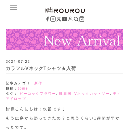
2024-07-22
カラフルVネックTシャツ★入荷
記事カテゴリ：
新作
投稿：
tome
タグ：
ピーコックフラワー
,
朧朧国
,
Vネックカットソー
,
ティ
アドロップ
皆様こんにちは！水留です♩
もう広島から帰ってきたの？と思うくらい1週間が早か
ったです。