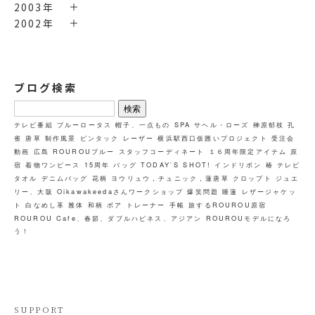
2003年
2002年
ブログ検索
検
索:
テレビ番組
ブルーロータス
帽子、一点もの
SPA
サヘル・ローズ
榊原郁枝
孔
雀
唐草
制作風景
ピンタック
レーザー
横浜駅西口仮囲いプロジェクト
受注会
動画
広島
ROUROUブルー
スタッフコーディネート
１６周年限定アイテム
原
宿
着物ワンピース
15周年
バッグ
TODAY`S SHOT!
インドリボン
椿
テレビ
タオル
デニムバッグ
花柄
ヨウリュウ，チュニック，蓮唐草
クロップト
ジュエ
リー、大阪
Oikawakeedaさんワークショップ
爆笑問題
睡蓮
レザージャケッ
ト
白なめし革
雅体
和柄
ボア
トレーナー
手帳
旅するROUROU原宿
ROUROU Cafe、春節、ダブルハピネス、アジアン
ROUROUモデルになろ
う！
SUPPORT