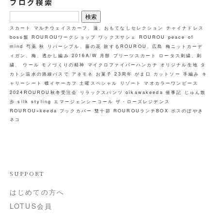
ブログ検索
検
索:
スカート
マルチウェイスカーフ、蓮、おもてなしセレクション
チャイナドレス
boss飯
ROUROUワークショップ ワックスサシェ
ROUROU
peace of
mind
芍薬
秋
リバーシブル、藤の花
旅するROUROU、広島
梅ニットカーデ
ィガン、梅、透かし編み
2016A/W
月餅
プリーツスカート
ロータス刺繍、刺
繍、 ウール
モノづくりの精神
マイクロファイバーハンカチ
オリジナル生地
タ
カトシ温水の路線バスで
アネモネ
お菓子
23周年
がま口
カットソー
手編み
キ
ャリーシート
蝶イヤーカフ
土曜スペシャル
リゾート
マオカラーワンピース
2024ROUROU秋冬受注会
リラックスパンツ
oikawakeeda
催事記
じゅん散
歩
silk styling
エマージェンシーコール
ザ・ローズレジデンス
ROUROU×keeda
ブックカバー
雙十節
ROUROUランチBOX
ボスのぼやき
ネコ
SUPPORT
はじめての方へ
LOTUS会員