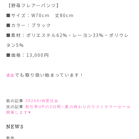
【野苺フレアーパンツ】
■サイズ：W70cm 丈80cm
■カラー：ブラック
■素材：ポリエステル62%・レーヨン33%・ポリウレ
タン5%
■価格：13,000円
でも取り扱い始まっています！
通販
前の記事
2024A/W受注会
次の記事
割引率UPの3日間✨夏の終わりのラストサマーセール
開催します♥
NEWS
新作