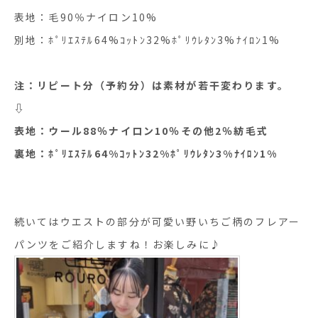
表地：毛90％ナイロン10%
別地：ﾎﾟﾘｴｽﾃﾙ64%ｺｯﾄﾝ32%ﾎﾟﾘｳﾚﾀﾝ3%ﾅｲﾛﾝ1%
注：リピート分（予約分）は素材が若干変わります。
⇩
表地：ウール88％ナイロン10％その他2％紡毛式
裏地：ﾎﾟﾘｴｽﾃﾙ64%ｺｯﾄﾝ32%ﾎﾟﾘｳﾚﾀﾝ3%ﾅｲﾛﾝ1%
続いてはウエストの部分が可愛い野いちご柄のフレアー
パンツをご紹介しますね！お楽しみに♪