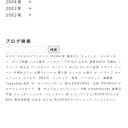
2004年
2003年
2002年
ブログ検索
検
索:
カヤコ
マオカラーワンピース
2016A/W
横浜びと
チュニック、カーディガ
ン、ダリア刺繍
じゅん散歩
ノベルティ
アネモネ
がま口
創業記念日
手編み
ヘ
アバンド
旅する
ブックカバー
カットソー
ゆりか
ロータス会員
スカート
リゾ
ート
中華街カフェ
土曜スペシャル
雙十節
クジャク
お菓子
セットアップ
キャ
リーシート
ロータス、DECO、インテリア、照明、ファブリック、朧朧国
happybag
花札
ザ・ローズレジデンス
旅するROUROU、広島
ROUROU
マ
ルチウェイスカーフ、蓮、おもてなしセレクション
月餅
oikawakeeda
催事記
芍薬
フォンダンショコラ，バレンタイン
秋
レインアイテム
ROUROUランチ
BOX
横浜高島屋
七分丈
きたみ
ROUROUワークショップ ワックスサシェ