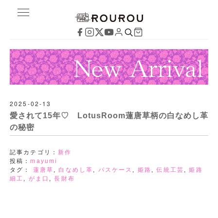
2025-02-13
愛されて15年♡ LotusRoom蓮唐草柄の白なめし革
の秘密
記事カテゴリ：
新作
投稿：
mayumi
タグ：
蓮唐草
,
白なめし革
,
パスケース
,
姫路
,
伝統工芸
,
姫路
細工
,
がま口
,
長財布