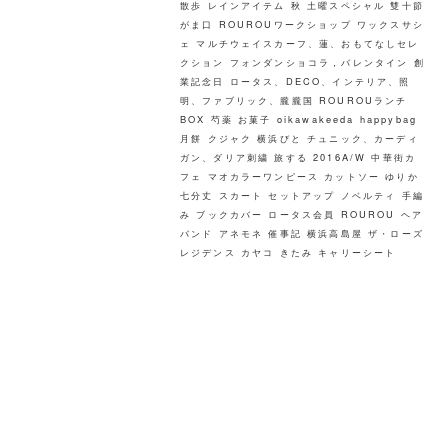
散歩
レインアイテム
秋
土曜スペシャル
雙十節
がま口
ROUROUワークショップ ワックスサシ
ェ
マルチウェイスカーフ、蓮、おもてなしセレ
クション
フォンダンショコラ，バレンタイン
創
業記念日
ロータス、DECO、インテリア、照
明、ファブリック、朧朧国
ROUROUランチ
BOX
芍薬
お菓子
oikawakeeda
happybag
月餅
クジャク
横浜びと
チュニック、カーディ
ガン、ダリア刺繍
旅する
2016A/W
中華街カ
フェ
マオカラーワンピース
カットソー
ゆりか
七分丈
スカート
セットアップ
ノベルティ
手編
み
ブックカバー
ロータス会員
ROUROU
ヘア
バンド
アネモネ
催事記
横浜高島屋
ザ・ローズ
レジデンス
カヤコ
きたみ
キャリーシート