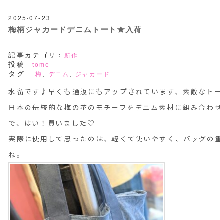
2025-07-23
梅柄ジャカードデニムトート★入荷
記事カテゴリ：
新作
投稿：
tome
タグ：
,
,
梅
デニム
ジャカード
水留です♪早くも通販にもアップされています、素敵なト
日本の伝統的な梅の花のモチーフをデニム素材に組み合わ
で、はい！買いました♡
実際に使用して思ったのは、軽くて使いやすく、バッグの
ね。