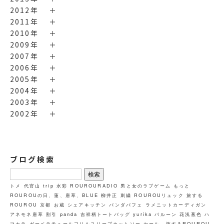
2012年
2011年
2010年
2009年
2007年
2006年
2005年
2004年
2003年
2002年
ブログ検索
検
索:
トメ
代官山
trip
水彩
ROUROURADIO
男と女のラブゲーム
もっと
ROUROUの日、蓮、唐草、BLUE
柳井正
刺繍
ROUROUリュック
旅する
ROUROU 京都 お蔵
シェアキッチン
パンダパフェ
ラメニットカーディガン
アネモネ唐草
割引
panda
吉祥柄トートバッグ
yurika
バルーン
花浅葱色
ハ
マカラ
ガーベラチュールフリルスリーブカットソー
セール、旅するROUROU