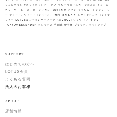
シェルボタン
Vネックカットソー
ピノ
マルチウエイスカーフ巻き方
チュール
カットソー
レース、カーディガン、2017春夏
アゾン
ダブルムートンジャージ
ー
ツイード、ツイードワンピース、
都内
はなあさぎ
モザイクピンク
Tシャツ
ファー
LOTUSコンチョレザーブーツ
ROUROUTシャツ トメ キタミ
TOKYOWEEKENDER
クレマチス
手刺繍
獅子舞
ブラック、セットアップ
SUPPORT
はじめての方へ
LOTUS会員
よくある質問
法人のお客様
ABOUT
店舗情報