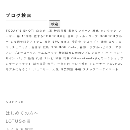
ブログ検索
検
索:
TODAY`S SHOT!
白なめし革
榊原郁枝
着物ワンピース
雅体
ピンタック
レ
ーザー
椿
15周年
旅するROUROU原宿
唐草
サヘル・ローズ
ROUROUブル
ー
１６周年限定アイテム
原宿
SPA
タオル
受注会
クロップト
睡蓮
ヨウリュ
ウ，チュニック，蓮唐草
広島
ROUROU Cafe、春節、ダブルハピネス、アジ
アン
ブルーロータス
デニムバッグ
横浜駅西口仮囲いプロジェクト
ボア
インド
リボン
バッグ
動画
孔雀
テレビ
和柄
花柄
Oikawakeedaさんワークショップ
レザージャケット
制作風景
帽子、一点もの
テレビ番組
トレーナー
ROUROU
モデルになろう！
ジュエリー、大阪
爆笑問題
手帳
スタッフコーディネート
SUPPORT
はじめての方へ
LOTUS会員
よくある質問