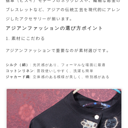
翡翠（ヒスイ）モチーフのネックレスや、繊細な彫金の
ブレスレットなど、アジアの伝統工芸を現代的にアレン
ジしたアクセサリーが揃います。
アジアンファッションの選び方ポイント
1. 素材にこだわる
アジアンファッションで重要なのが素材選びです。
シルク（絹）
: 光沢感があり、フォーマルな場面に最適
コットンリネン
: 普段使いしやすく、洗濯も簡単
ジャカード織
: 立体感のある模様が美しく、特別感がある