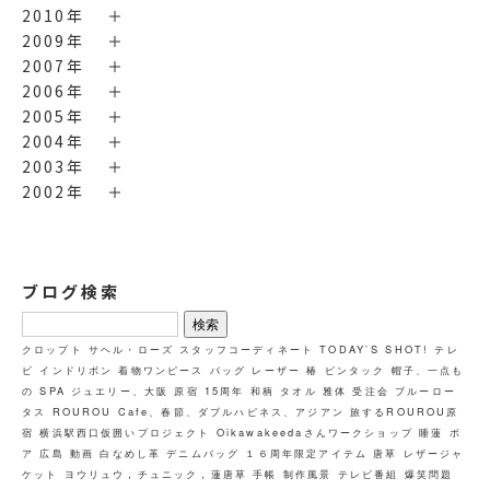
2010年
2009年
2007年
2006年
2005年
2004年
2003年
2002年
ブログ検索
検
索:
クロップト
サヘル・ローズ
スタッフコーディネート
TODAY`S SHOT!
テレ
ビ
インドリボン
着物ワンピース
バッグ
レーザー
椿
ピンタック
帽子、一点も
の
SPA
ジュエリー、大阪
原宿
15周年
和柄
タオル
雅体
受注会
ブルーロー
タス
ROUROU Cafe、春節、ダブルハピネス、アジアン
旅するROUROU原
宿
横浜駅西口仮囲いプロジェクト
Oikawakeedaさんワークショップ
睡蓮
ボ
ア
広島
動画
白なめし革
デニムバッグ
１６周年限定アイテム
唐草
レザージャ
ケット
ヨウリュウ，チュニック，蓮唐草
手帳
制作風景
テレビ番組
爆笑問題