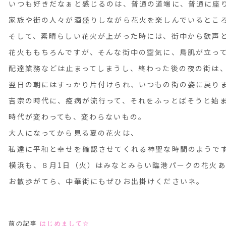
いつも好きだなぁと感じるのは、普通の道端に、普通に座
家族や街の人々が酒盛りしながら花火を楽しんでいるとこ
そして、素晴らしい花火が上がった時には、街中から歓声
花火ももちろんですが、そんな街中の空気に、鳥肌が立っ
配達業務などは止まってしまうし、終わった後の夜の街は
翌日の朝にはすっかり片付けられ、いつもの街の姿に戻り
吉宗の時代に、疫病が流行って、それをふっとばそうと始
時代が変わっても、変わらないもの。
大人になってから見る夏の花火は、
私達に平和と幸せを確認させてくれる神聖な時間のようで
横浜も、８月1日（火）はみなとみらい臨港パークの花火あ
お散歩がてら、中華街にもぜひお出掛けくださいネ。
前の記事
はじめまして☆