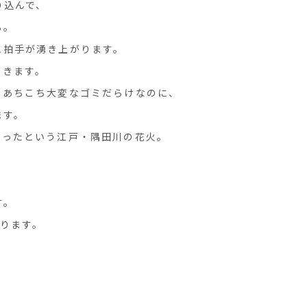
り込んで、
ろ。
と拍手が湧き上がります。
てきます。
、あちこち大変なゴミだらけなのに、
ます。
まったという江戸・隅田川の花火。
す。
ります。