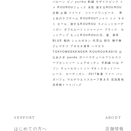
バルーン
ピノ
yurika
刺繍
モザイクピンク
ト
メ
ROUROUリュック
水彩
旅するROUROU
京都 お蔵
ツイード、ツイードワンピース、
男
と女のラブゲーム
ROUROUTシャツ トメ キタ
ミ
セール、旅するROUROU
ラメニットカーデ
ィガン
ダブルムートンジャージー
ブラック、セ
ットアップ
もっとROUROUの日、蓮、唐草、
BLUE
都内
シェルボタン
代官山
割引
獅子舞
クレマチス
アネモネ唐草
ハマカラ
TOKYOWEEKENDER
ROUROURADIO
は
なあさぎ
panda
ガーベラチュールフリルスリ
ーブカットソー
シェアキッチン
手刺繍
trip
ア
ゾン
チュールカットソー
Vネックカットソー
レース、カーディガン、2017春夏
ファー
パン
ダパフェ
マルチウエイスカーフ巻き方
花浅葱色
吉祥柄トートバッグ
SUPPORT
ABOUT
はじめての方へ
店舗情報