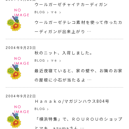
ウールガーゼチャイナカーディガン
BLOG
>
マキ
>
ウールガーゼテレコ素材を使って作ったカ
ーディガンが出来上がり …
2004年9月23日
秋のニット、入荷しました。
BLOG
>
マキ
>
最近夜寝ていると、家の壁や、お隣のお家
の屋根に小石が当たるよ …
2004年9月22日
Ｈａｎａｋｏ/マガジンハウス804号
BLOG
>
「横浜特集」で、ＲＯＵＲＯＵのショップ
とマキ、azumaさん …