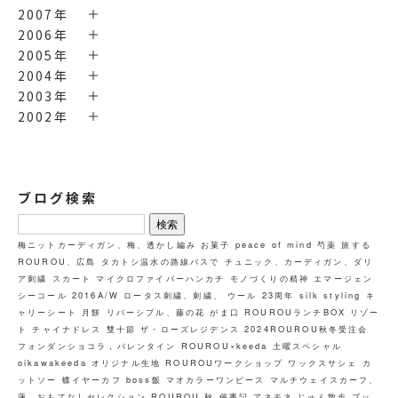
2007年
2006年
2005年
2004年
2003年
2002年
ブログ検索
検
索:
梅ニットカーディガン、梅、透かし編み
お菓子
peace of mind
芍薬
旅する
ROUROU、広島
タカトシ温水の路線バスで
チュニック、カーディガン、ダリ
ア刺繍
スカート
マイクロファイバーハンカチ
モノづくりの精神
エマージェン
シーコール
2016A/W
ロータス刺繍、刺繍、 ウール
23周年
silk styling
キ
ャリーシート
月餅
リバーシブル、藤の花
がま口
ROUROUランチBOX
リゾー
ト
チャイナドレス
雙十節
ザ・ローズレジデンス
2024ROUROU秋冬受注会
フォンダンショコラ，バレンタイン
ROUROU×keeda
土曜スペシャル
oikawakeeda
オリジナル生地
ROUROUワークショップ ワックスサシェ
カ
ットソー
蝶イヤーカフ
boss飯
マオカラーワンピース
マルチウェイスカーフ、
蓮、おもてなしセレクション
ROUROU
秋
催事記
アネモネ
じゅん散歩
ブッ